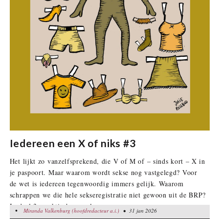
Iedereen een X of niks #3
Het lijkt zo vanzelfsprekend, die V of M of – sinds kort – X in
je paspoort. Maar waarom wordt sekse nog vastgelegd? Voor
de wet is iedereen tegenwoordig immers gelijk. Waarom
schrappen we die hele sekseregistratie niet gewoon uit de BRP?
In deel 3: praktische gevolgen
•
Miranda Valkenburg (hoofdredacteur a.i.)
Miranda Valkenburg (hoofdredacteur a.i.)
• 31 jan 2026
• 31 jan 2026