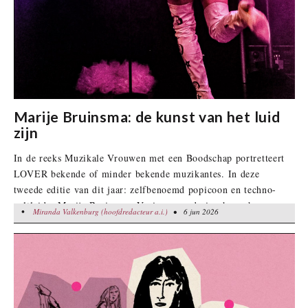
Marije Bruinsma: de kunst van het luid
zijn
In de reeks Muzikale Vrouwen met een Boodschap portretteert
LOVER bekende of minder bekende muzikantes. In deze
tweede editie van dit jaar: zelfbenoemd popicoon en techno-
cultleider Marije Bruinsma. Vorige maand ging haar show
•
Miranda Valkenburg (hoofdredacteur a.i.)
Miranda Valkenburg (hoofdredacteur a.i.)
• 6 jun 2026
• 6 jun 2026
‘Zelfverheerlijking op Topniveau’ in première:
“Bescheidenheid staat mij niet. En ik draag niks wat mij niet
goed staat."