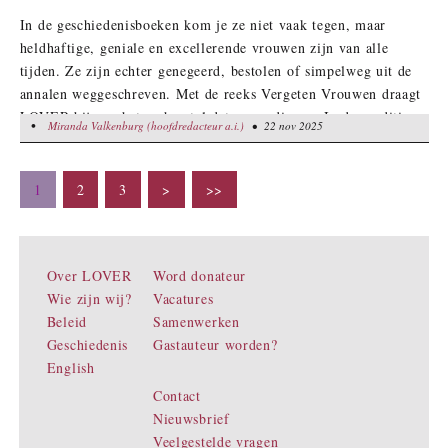
In de geschiedenisboeken kom je ze niet vaak tegen, maar
heldhaftige, geniale en excellerende vrouwen zijn van alle
tijden. Ze zijn echter genegeerd, bestolen of simpelweg uit de
annalen weggeschreven. Met de reeks Vergeten Vrouwen draagt
LOVER bij aan het eerherstel dat ze verdienen. In deze editie:
•
Miranda Valkenburg (hoofdredacteur a.i.)
Miranda Valkenburg (hoofdredacteur a.i.)
• 22 nov 2025
• 22 nov 2025
kunstenaressen, wetenschapsters en pioniersters in het Wilde
Westen. Plus de échte grondlegster van de moderne
gynaecologie.
1
2
3
>
>>
Over LOVER
Word donateur
Wie zijn wij?
Vacatures
Beleid
Samenwerken
Geschiedenis
Gastauteur worden?
English
Contact
Nieuwsbrief
Veelgestelde vragen