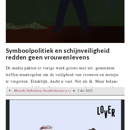
Symboolpolitiek en schijnveiligheid
redden geen vrouwenlevens
De media pakten er vorige week groots mee uit: gemeenten
treffen maatregelen om de veiligheid van vrouwen en meisjes
te vergroten. Eindelijk, dacht u vast. Net als ik. Maar helaas:
de gemeenten hebben alleen maar een paar bosjes gesnoeid en
•
Miranda Valkenburg (hoofdredacteur a.i.)
Miranda Valkenburg (hoofdredacteur a.i.)
• 1 dec 2025
• 1 dec 2025
enkele straatlantaarns geplaatst op donkere plekken. Wie de
feiten kent, weet dat dit slechts symboolpolitiek is om
schijnveiligheid te creëren.