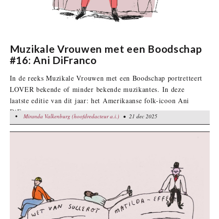
Muzikale Vrouwen met een Boodschap
#16: Ani DiFranco
In de reeks Muzikale Vrouwen met een Boodschap portretteert
LOVER bekende of minder bekende muzikantes. In deze
laatste editie van dit jaar: het Amerikaanse folk-icoon Ani
DiFranco.
•
Miranda Valkenburg (hoofdredacteur a.i.)
Miranda Valkenburg (hoofdredacteur a.i.)
• 21 dec 2025
• 21 dec 2025