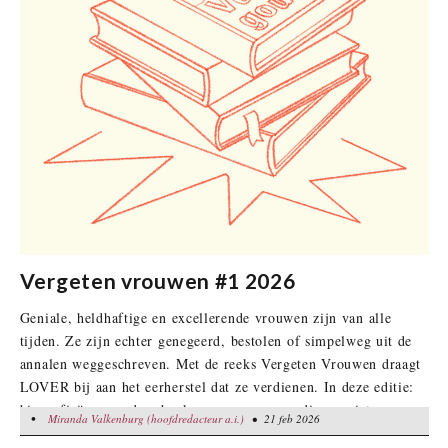
Vergeten vrouwen #1 2026
Geniale, heldhaftige en excellerende vrouwen zijn van alle
tijden. Ze zijn echter genegeerd, bestolen of simpelweg uit de
annalen weggeschreven. Met de reeks Vergeten Vrouwen draagt
LOVER bij aan het eerherstel dat ze verdienen. In deze editie:
biografieën en andere boeken over vrouwen die we niet mogen
•
Miranda Valkenburg (hoofdredacteur a.i.)
Miranda Valkenburg (hoofdredacteur a.i.)
• 21 feb 2026
• 21 feb 2026
vergeten.