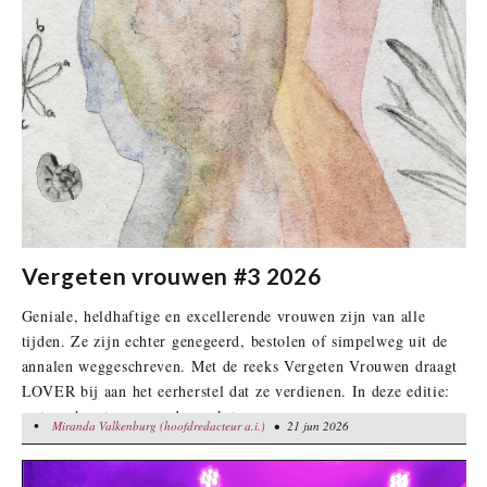
Vergeten vrouwen #3 2026
Geniale, heldhaftige en excellerende vrouwen zijn van alle
tijden. Ze zijn echter genegeerd, bestolen of simpelweg uit de
annalen weggeschreven. Met de reeks Vergeten Vrouwen draagt
LOVER bij aan het eerherstel dat ze verdienen. In deze editie:
wetenschapsters en onderzoeksters.
•
Miranda Valkenburg (hoofdredacteur a.i.)
Miranda Valkenburg (hoofdredacteur a.i.)
• 21 jun 2026
• 21 jun 2026