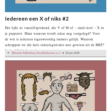
Iedereen een X of niks #2
Het lijkt zo vanzelfsprekend, die V of M of – sinds kort – X in
je paspoort. Maar waarom wordt sekse nog vastgelegd? Voor
de wet is iedereen tegenwoordig immers gelijk. Waarom
schrappen we die hele sekseregistratie niet gewoon uit de BRP?
In deel 2: biologische argumenten
•
Miranda Valkenburg (hoofdredacteur a.i.)
Miranda Valkenburg (hoofdredacteur a.i.)
• 24 jan 2026
• 24 jan 2026