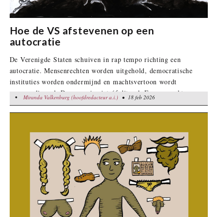
Hoe de VS afstevenen op een
autocratie
De Verenigde Staten schuiven in rap tempo richting een
autocratie. Mensenrechten worden uitgehold, democratische
instituties worden ondermijnd en machtsvertoon wordt
genormaliseerd. De vraag is niet óf dit ook Europa raakt, maar
•
Miranda Valkenburg (hoofdredacteur a.i.)
Miranda Valkenburg (hoofdredacteur a.i.)
• 18 feb 2026
• 18 feb 2026
wanneer en hoe.