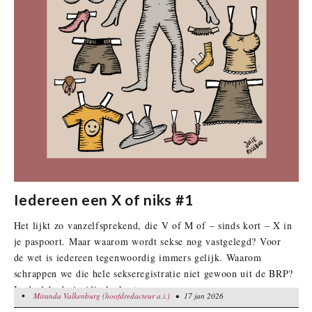
Iedereen een X of niks #1
Het lijkt zo vanzelfsprekend, die V of M of – sinds kort – X in
je paspoort. Maar waarom wordt sekse nog vastgelegd? Voor
de wet is iedereen tegenwoordig immers gelijk. Waarom
schrappen we die hele sekseregistratie niet gewoon uit de BRP?
In deel 1: de juridische kant
•
Miranda Valkenburg (hoofdredacteur a.i.)
Miranda Valkenburg (hoofdredacteur a.i.)
• 17 jan 2026
• 17 jan 2026