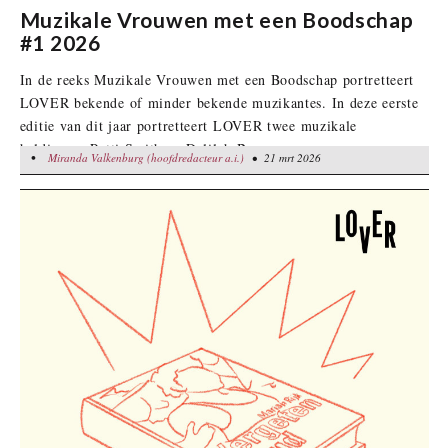
Muzikale Vrouwen met een Boodschap
#1 2026
In de reeks Muzikale Vrouwen met een Boodschap portretteert
LOVER bekende of minder bekende muzikantes. In deze eerste
editie van dit jaar portretteert LOVER twee muzikale
heldinnen: Patti Smith en Delilah Bon.
•
Miranda Valkenburg (hoofdredacteur a.i.)
Miranda Valkenburg (hoofdredacteur a.i.)
• 21 mrt 2026
• 21 mrt 2026