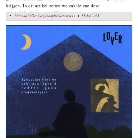
krijgen. In dit artikel zetten we enkele van deze
wetmatigheden op een rijtje.
•
Miranda Valkenburg (hoofdredacteur a.i.)
Miranda Valkenburg (hoofdredacteur a.i.)
• 15 dec 2025
• 15 dec 2025