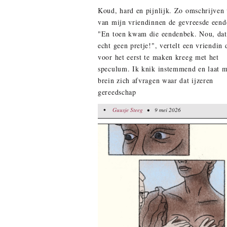
Koud, hard en pijnlijk. Zo omschrijven 
van mijn vriendinnen de gevreesde eend
"En toen kwam die eendenbek. Nou, da
echt geen pretje!", vertelt een vriendin 
voor het eerst te maken kreeg met het
speculum. Ik knik instemmend en laat m
brein zich afvragen waar dat ijzeren
gereedschap
•
Guusje Steeg
Guusje Steeg
• 9 mei 2026
• 9 mei 2026