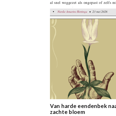
al snel weggezet als ongepast of zelfs m
Want hoe durf je vragen te stellen bij i
•
Nienke Amarins Hettinga
Nienke Amarins Hettinga
• 23 mei 2026
• 23 mei 2026
kinderwens?
Van harde eendenbek na
zachte bloem