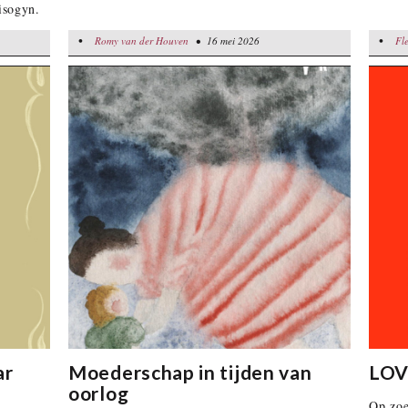
isogyn.
emands
•
•
Romy van der Houven
Romy van der Houven
• 16 mei 2026
• 16 mei 2026
Fleur Ha
Fl
ar
Moederschap in tijden van
LOV
oorlog
Op zoe