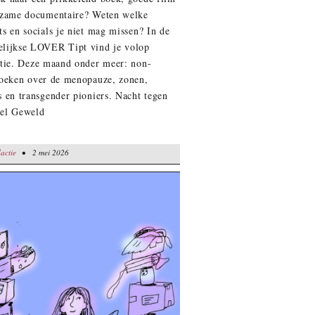
rzame documentaire? Weten welke
ts en socials je niet mag missen? In de
lijkse LOVER Tipt vind je volop
atie. Deze maand onder meer: non-
boeken over de menopauze, zonen,
s en transgender pioniers. Nacht tegen
el Geweld
actie
• 2 mei 2026
• 2 mei 2026