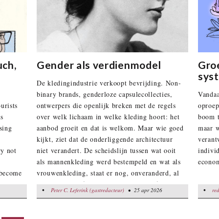
uch,
Gender als verdienmodel
Gro
sys
De kledingindustrie verkoopt bevrijding. Non-
binary brands, genderloze capsulecollecties,
Vandaa
urists
ontwerpers die openlijk breken met de regels
oproep
us
over welk lichaam in welke kleding hoort: het
boom t
sing
aanbod groeit en dat is welkom. Maar wie goed
maar w
kijkt, ziet dat de onderliggende architectuur
verant
ry not
niet verandert. De scheidslijn tussen wat ooit
indivi
als mannenkleding werd bestempeld en wat als
econom
 become
vrouwenkleding, staat er nog, onveranderd, al
g Molly
driehonderdvijftig jaar. Virginia Woolf stelde
•
•
Peter C. Leferink (gastredacteur)
Peter C. Leferink (gastredacteur)
• 25 apr 2026
• 25 apr 2026
redactie
red
•
in 1928 de vraag wat er zou gebeuren als die
grens er gewoon niet was. Tilda Swinton
belichaamde het antwoord. De kledingindustrie