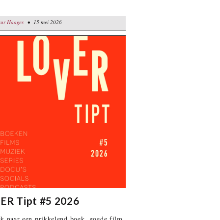
ages
eur Haages
• 15 mei 2026
• 15 mei 2026
ER Tipt #5 2026
k naar een prikkelend boek, goede film