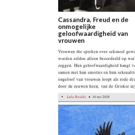
Cassandra, Freud en de
onmogelijke
geloofwaardigheid van
vrouwen
Vrouwen die spreken over seksueel gew
worden zelden alleen beoordeeld op wat
zeggen. Hun geloofwaardigheid hangt v
samen met hun emoties en hun seksualite
ongeloof van vrouwen loopt als rode dr
door de eeuwen heen, van de Griekse m
van Cassandra tot hedendaagse
•
Luba Brodsky
Luba Brodsky
• 30 mei 2026
• 30 mei 2026
verkrachtingszaken. Steeds opnieuw ver
de aandacht van de dader naar de vrouw
hem aan het licht brengt. Want binnen e
cultuur die vrouwen opsplitst in Madonn
‘hoeren’, hangen er altijd voorwaarden 
geloofwaardigheid van een vrouw.