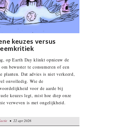
ene keuzes versus
teemkritiek
g, op Earth Day klinkt opnieuw de
 om bewuster te consumeren of een
e planten. Dat advies is niet verkeerd,
el onvolledig. Wie de
woordelijkheid voor de aarde bij
duele keuzes legt, mist hoe diep onze
ie verweven is met ongelijkheid.
actie
 22 apr 2026
• 22 apr 2026