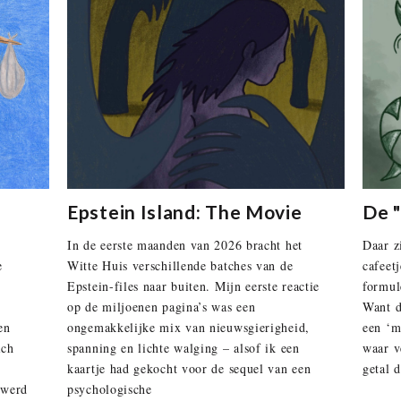
Epstein Island: The Movie
De "
In de eerste maanden van 2026 bracht het
Daar z
e
Witte Huis verschillende batches van de
cafeet
Epstein-files naar buiten. Mijn eerste reactie
formul
op de miljoenen pagina’s was een
Want de
en
ongemakkelijke mix van nieuwsgierigheid,
een ‘mi
ich
spanning en lichte walging – alsof ik een
waar v
kaartje had gekocht voor de sequel van een
getal 
 werd
psychologische