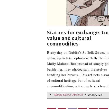
Statues for exchange: to
value and cultural
commodities
Every day on Dublin’s Suffolk Street, to
queue up to take a photo with the famo
Molly Malone. But instead of simply po
beside her, they photograph themselves
handling her breasts. This reflects a sto
of cultural heritage but of cultural
commodification, where such acts have
part of a fabricated belief that touchin
•
Alanna García O'Donnell
Alanna García O'Donnell
• 29 apr 2026
• 29 apr 2026
Malone’s breast will bring “good luck”.