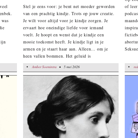
veel
Stel je eens voor: je bent net moeder geworden
of lee
enbek.
van een prachtig kindje. Trots op jouw creatie.
podcas
t was
Je wilt voor altijd voor je kindje zorgen. Je
maande
die
ervaart hoe oneindige liefde voor iemand
inspir
voelt. Je hoopt en wenst dat je kindje een
fictie
ijn
mooie toekomst heeft. Je kindje ligt in je
abortu
armen en je staart haar aan. Alleen… om je
Seksue
heen vallen bommen. Het geluid is
oorverdovend en bij elke knal schrik je even
•
•
Amber Soemintra
Amber Soemintra
• 5 mei 2026
• 5 mei 2026
redactie
red
erg. Of je voor je kindje kunt zorgen, is nog
maar de vraag. Je ervaart niet alleen heel veel
liefde, maar ook heel veel angst. De toekomst
voor jullie beiden is onzeker. Dit is geen
fictief verhaal van een film, verzonnen door
schrijvers aan een ovale tafel. Dit was de
realiteit van Waad Al-Kateab en haar
dochtertje Sama. Dit is de realiteit van heel
veel moeders.