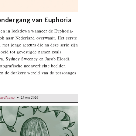
ondergang van Euphoria
ten in lockdown wanneer de Euphoria-
ok naar Nederland overwaait. Het eerste
n met jonge acteurs die na deze serie zijn
roeid tot gevestigde namen zoals
a, Sydney Sweeney en Jacob Elordi.
tografische neonverlichte beelden
en de donkere wereld van de personages
ages
eur Haages
• 25 mei 2026
• 25 mei 2026