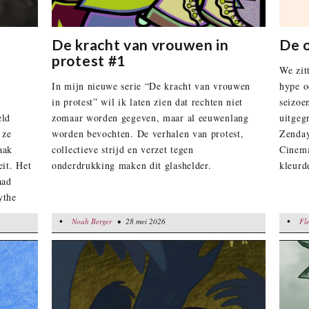
De kracht van vrouwen in
De 
protest #1
We zit
In mijn nieuwe serie “De kracht van vrouwen
hype o
in protest” wil ik laten zien dat rechten niet
seizoe
eld
zomaar worden gegeven, maar al eeuwenlang
uitgeg
 ze
worden bevochten. De verhalen van protest,
Zenday
aak
collectieve strijd en verzet tegen
Cinema
it. Het
onderdrukking maken dit glashelder.
kleurd
aad
ythe
•
•
Noah Berger
Noah Berger
• 28 mei 2026
• 28 mei 2026
Fleur Ha
Fl
schuift
 die
en
a’s en
aan de