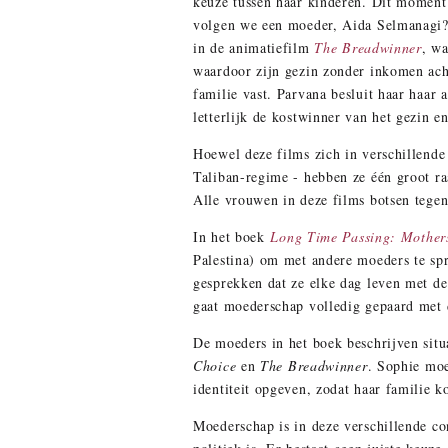
keuze tussen haar kinderen. Dit moment 
volgen we een moeder, Aida Selmanagi?, 
in de animatiefilm
The Breadwinner
, wa
waardoor zijn gezin zonder inkomen ach
familie vast. Parvana besluit haar haar
letterlijk de kostwinner van het gezin e
Hoewel deze films zich in verschillende
Taliban-regime - hebben ze één groot r
Alle vrouwen in deze films botsen tege
In het boek
Long Time Passing: Mother
Palestina) om met andere moeders te sp
gesprekken dat ze elke dag leven met d
gaat moederschap volledig gepaard met 
De moeders in het boek beschrijven situa
Choice
en
The Breadwinner
. Sophie moe
identiteit opgeven, zodat haar familie k
Moederschap is in deze verschillende con