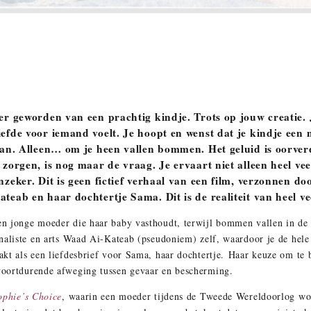
er geworden van een prachtig kindje. Trots op jouw creatie. J
iefde voor iemand voelt. Je hoopt en wenst dat je kindje een 
 aan. Alleen… om je heen vallen bommen. Het geluid is oorverd
 zorgen, is nog maar de vraag. Je ervaart niet alleen heel vee
nzeker. Dit is geen fictief verhaal van een film, verzonnen doo
ateab en haar dochtertje Sama. Dit is de realiteit van heel v
n jonge moeder die haar baby vasthoudt, terwijl bommen vallen in de
naliste en arts Waad Ai-Kateab (pseudoniem) zelf, waardoor je de hel
kt als een liefdesbrief voor Sama, haar dochtertje.
Haar keuze om te b
voortdurende afweging tussen gevaar en bescherming.
ophie’s Choice
, waarin een moeder tijdens de Tweede Wereldoorlog wo