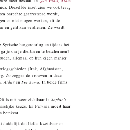
keuze meer bestaat. In
Quo Vadis, Aida?
ica. Diezelfde inzet zien we ook terug
ten onrechte gearresteerd wordt,
gen en niet mogen werken, zit de
ken en geld kan verdienen. Ze wordt
e Syrische burgeroorlog en tijdens het
 ga je om je dierbaren te beschermen?
ouden, allemaal op hun eigen manier.
orlogsgebieden (Irak, Afghanistan,
org. Zo zeggen de vrouwen in deze
s, Aida?
en
For Sama
. In beide films
Dit is ook weer zichtbaar in
Sophie’s
nselijke keuze. En Parvana moest haar
n betekent.
t duidelijk dat liefde kwetsbaar en