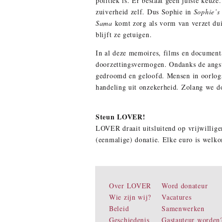
politiek is. Er bestaat geen juiste keuz
zuiverheid zelf. Dus Sophie in
Sophie’s
Sama
komt zorg als vorm van verzet duid
blijft ze getuigen.
In al deze memoires, films en document
doorzettingsvermogen. Ondanks de angst
gedroomd en geloofd. Mensen in oorlogs
handeling uit onzekerheid. Zolang we do
Steun LOVER!
LOVER draait uitsluitend op vrijwilliger
(eenmalige) donatie. Elke euro is welk
Over LOVER
Word donateur
Wie zijn wij?
Vacatures
Beleid
Samenwerken
Geschiedenis
Gastauteur worden