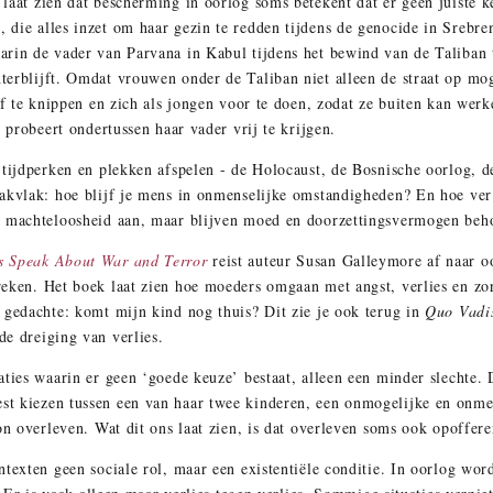
laat zien dat bescherming in oorlog soms betekent dat er geen juiste 
die alles inzet om haar gezin te redden tijdens de genocide in Srebren
arin de vader van Parvana in Kabul tijdens het bewind van de Taliban 
terblijft. Omdat vrouwen onder de Taliban niet alleen de straat op mo
 af te knippen en zich als jongen voor te doen, zodat ze buiten kan wer
n probeert ondertussen haar vader vrij te krijgen.
 tijdperken en plekken afspelen - de Holocaust, de Bosnische oorlog, d
aakvlak: hoe blijf je mens in onmenselijke omstandigheden? En hoe ver
n machteloosheid aan, maar blijven moed en doorzettingsvermogen beh
s Speak About War and Terror
reist auteur Susan Galleymore af naar o
reken. Het boek laat zien hoe moeders omgaan met angst, verlies en z
e gedachte: komt mijn kind nog thuis?
Dit zie je ook terug in
Quo Vadi
de dreiging van verlies.
ties waarin er geen ‘goede keuze’ bestaat, alleen een minder slechte. 
st kiezen tussen een van haar twee kinderen, een onmogelijke en onme
on overleven. Wat dit ons laat zien, is dat overleven soms ook opoffere
texten geen sociale rol, maar een existentiële conditie. In oorlog word