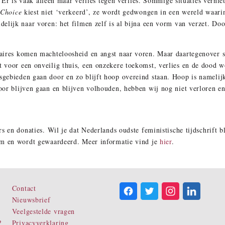
e. Er is vaak alleen maar verlies tegen verlies. Sommige situaties vern
 Choice
kiest niet ‘verkeerd’, ze wordt gedwongen in een wereld waarin
elijk naar voren: het filmen zelf is al bijna een vorm van verzet. Door
aires komen machteloosheid en angst naar voren. Maar daartegenover 
 voor een onveilig thuis, een onzekere toekomst, verlies en de dood w
gebieden gaan door en zo blijft hoop overeind staan. Hoop is namelij
or blijven gaan en blijven volhouden, hebben wij nog niet verloren en
s en donaties. Wil je dat Nederlands oudste feministische tijdschrift b
om en wordt gewaardeerd. Meer informatie vind je
hier
.
Contact
Nieuwsbrief
Veelgestelde vragen
?
Privacyverklaring