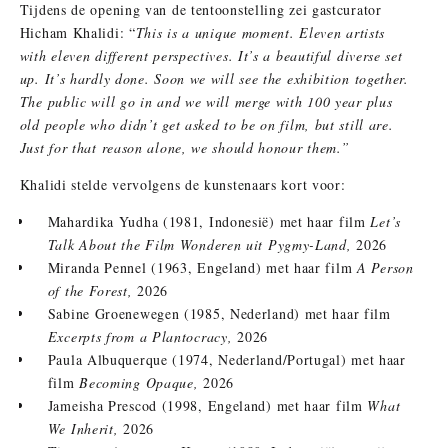
Tijdens de opening van de tentoonstelling zei gastcurator
Hicham Khalidi: “
This is a unique moment. Eleven artists
with eleven different perspectives. It’s a beautiful diverse set
up. It’s hardly done. Soon we will see the exhibition together.
The public will go in and we will merge with 100 year plus
old people who didn’t get asked to be on film, but still are.
Just for that reason alone, we should honour them.”
Khalidi stelde vervolgens de kunstenaars kort voor:
Mahardika Yudha (1981, Indonesië) met haar film
Let’s
Talk About the Film Wonderen uit Pygmy-Land,
2026
Miranda Pennel (1963, Engeland) met haar film
A Person
of the Forest,
2026
Sabine Groenewegen (1985, Nederland) met haar film
Excerpts from a Plantocracy,
2026
Paula Albuquerque (1974, Nederland/Portugal) met haar
film
Becoming Opaque,
2026
Jameisha Prescod (1998, Engeland) met haar film
What
We Inherit,
2026