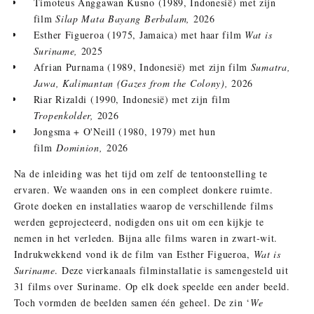
Timoteus Anggawan Kusno (1989, Indonesië) met zijn
film
Silap Mata Bayang Berbalam,
2026
Esther Figueroa (1975, Jamaica) met haar film
Wat is
Suriname,
2025
Afrian Purnama (1989, Indonesië) met zijn film
Sumatra,
Jawa, Kalimantan (Gazes from the Colony),
2026
Riar Rizaldi (1990, Indonesië) met zijn film
Tropenkolder,
2026
Jongsma + O'Neill (1980, 1979) met hun
film
Dominion,
2026
Na de inleiding was het tijd om zelf de tentoonstelling te
ervaren. We waanden ons in een compleet donkere ruimte.
Grote doeken en installaties waarop de verschillende films
werden geprojecteerd, nodigden ons uit om een kijkje te
nemen in het verleden. Bijna alle films waren in zwart-wit.
Indrukwekkend vond ik de film van Esther Figueroa,
Wat is
Suriname
. Deze vierkanaals filminstallatie is samengesteld uit
31 films over Suriname. Op elk doek speelde een ander beeld.
Toch vormden de beelden samen één geheel. De zin ‘
We