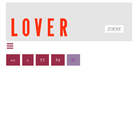
<<
<
53
54
55