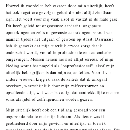
Hoewel ik voordelen heb ervaren door mijn uiterlijk, heeft
het ook negatieve gevolgen gehad die niet altijd zichtbaar
zijn. Het voelt voor mij vaak alsof ik vastzit in de male gaze.
Dit heeft geleid tot ongewenste aandacht, ongepaste
opmerkingen en zelfs ongewenste aanrakingen, vooral van
mannen tijdens het uitgaan of gewoon op straat. Daarnaast
heb ik gemerkt dat mijn uiterlijk ervoor zorgt dat ik
onderschat wordt, vooral in professionele en academische
omgevingen. Mensen nemen me niet altijd serieus, of mijn
kleding wordt bestempeld als "onprofessioneel", alsof mijn
uiterlijk belangrijker is dan mijn capaciteiten. Vooral van
andere vrouwen krijg ik vaak de kritiek dat ik arrogant
overkom, waarschijnlijk door mijn zelfvertrouwen en
opvallende stijl, wat weer bevestigt dat aantrekkelijke mensen
soms als ijdel of zelfingenomen worden gezien.
Mijn uiterlijk heeft ook een tijdlang gezorgd voor een
ongezonde relatie met mijn lichaam. Als tiener was ik
geobsedeerd door mijn gewicht en uiterlijk, en toen ik
zwaarder werd, voelde ik dat mijn pretty privilege afnam. Dit