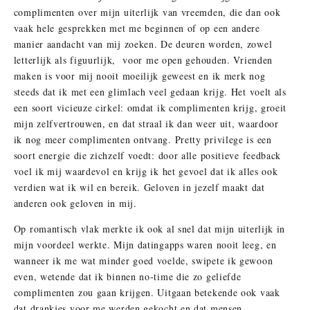
complimenten over mijn uiterlijk van vreemden, die dan ook
vaak hele gesprekken met me beginnen of op een andere
manier aandacht van mij zoeken. De deuren worden, zowel
letterlijk als figuurlijk, voor me open gehouden. Vrienden
maken is voor mij nooit moeilijk geweest en ik merk nog
steeds dat ik met een glimlach veel gedaan krijg. Het voelt als
een soort vicieuze cirkel: omdat ik complimenten krijg, groeit
mijn zelfvertrouwen, en dat straal ik dan weer uit, waardoor
ik nog meer complimenten ontvang. Pretty privilege is een
soort energie die zichzelf voedt: door alle positieve feedback
voel ik mij waardevol en krijg ik het gevoel dat ik alles ook
verdien wat ik wil en bereik. Geloven in jezelf maakt dat
anderen ook geloven in mij.
Op romantisch vlak merkte ik ook al snel dat mijn uiterlijk in
mijn voordeel werkte. Mijn datingapps waren nooit leeg, en
wanneer ik me wat minder goed voelde, swipete ik gewoon
even, wetende dat ik binnen no-time die zo geliefde
complimenten zou gaan krijgen. Uitgaan betekende ook vaak
dat drankjes voor me werden gekocht en dat mensen