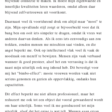
blijvende connectie te maken. Ik moest mijn eigenwaarde en
innerlijke kwaliteiten leren waarderen, omdat alleen daar
blijvend zelfvertrouwen uit voortkomt.
Daarnaast voel ik voortdurend druk om altijd maar "mooi" te
zijn. Mijn opvallende stijl zorgt er bijvoorbeeld voor dat ik
bang ben om ooit iets simpeler te dragen, omdat ik vrees wat
anderen daarvan denken. Als ik eens iets eenvoudigs aan zou
trekken, zouden mensen me misschien saai vinden, en die
angst beperkt me. Ook op intellectueel vlak voel ik vaak de
noodzaak om mezelf te bewijzen. Mensen zijn vaak verbaasd
wanneer ik goed presteer, alsof het een verrassing is dat ik
naast mijn uiterlijk ook nog inhoud heb. Dit bevestigt voor
mij het "bimbo-effect": mooie vrouwen worden vaak niet
serieus genomen en gezien als oppervlakkig, ondanks hun
capaciteiten.
Dit effect beperkt me niet alleen professioneel, maar het
reduceert me ook tot een object dat vooral gewaardeerd wordt
om haar uiterlijk. Soms voel ik me gereduceerd tot mijn
uiterlijk, alsof dat het enige is wat telt. Mannen gaan ervan