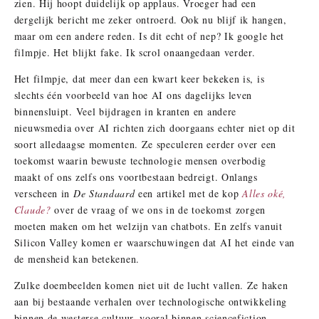
zien. Hij hoopt duidelijk op applaus. Vroeger had een
dergelijk bericht me zeker ontroerd. Ook nu blijf ik hangen,
maar om een andere reden. Is dit echt of nep? Ik google het
filmpje. Het blijkt fake. Ik scrol onaangedaan verder.
Het filmpje, dat meer dan een kwart keer bekeken is, is
slechts één voorbeeld van hoe AI ons dagelijks leven
binnensluipt. Veel bijdragen in kranten en andere
nieuwsmedia over AI richten zich doorgaans echter niet op dit
soort alledaagse momenten. Ze speculeren eerder over een
toekomst waarin bewuste technologie mensen overbodig
maakt of ons zelfs ons voortbestaan bedreigt. Onlangs
verscheen in
De Standaard
een artikel met de kop
Alles oké,
Claude?
over de vraag of we ons in de toekomst zorgen
moeten maken om het welzijn van chatbots. En zelfs vanuit
Silicon Valley komen er waarschuwingen dat AI het einde van
de mensheid kan betekenen.
Zulke doembeelden komen niet uit de lucht vallen. Ze haken
aan bij bestaande verhalen over technologische ontwikkeling
binnen de westerse cultuur, vooral binnen sciencefiction.