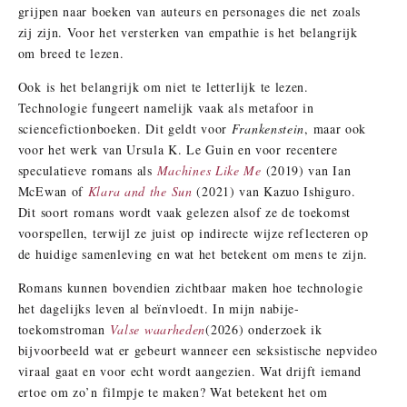
grijpen naar boeken van auteurs en personages die net zoals
zij zijn. Voor het versterken van empathie is het belangrijk
om breed te lezen.
Ook is het belangrijk om niet te letterlijk te lezen.
Technologie fungeert namelijk vaak als metafoor in
sciencefictionboeken. Dit geldt voor
Frankenstein
, maar ook
voor het werk van Ursula K. Le Guin en voor recentere
speculatieve romans als
Machines Like Me
(2019) van Ian
McEwan of
Klara and the Sun
(2021) van Kazuo Ishiguro.
Dit soort romans wordt vaak gelezen alsof ze de toekomst
voorspellen, terwijl ze juist op indirecte wijze reflecteren op
de huidige samenleving en wat het betekent om mens te zijn.
Romans kunnen bovendien zichtbaar maken hoe technologie
het dagelijks leven al beïnvloedt. In mijn nabije-
toekomstroman
Valse waarheden
(2026) onderzoek ik
bijvoorbeeld wat er gebeurt wanneer een seksistische nepvideo
viraal gaat en voor echt wordt aangezien. Wat drijft iemand
ertoe om zo’n filmpje te maken? Wat betekent het om