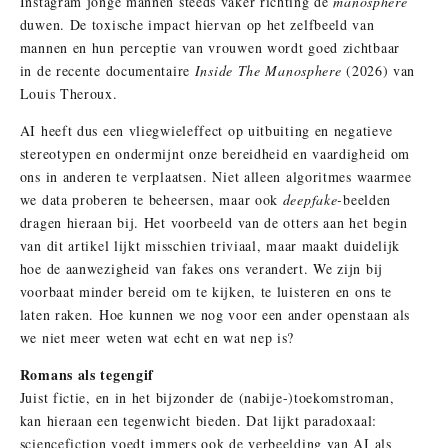
Instagram jonge mannen steeds vaker richting de
manosphere
duwen. De toxische impact hiervan op het zelfbeeld van
mannen en hun perceptie van vrouwen wordt goed zichtbaar
in de recente documentaire
Inside The Manosphere
(2026) van
Louis Theroux.
AI heeft dus een vliegwieleffect op uitbuiting en negatieve
stereotypen en ondermijnt onze bereidheid en vaardigheid om
ons in anderen te verplaatsen. Niet alleen algoritmes waarmee
we data proberen te beheersen, maar ook
deepfake-
beelden
dragen hieraan bij. Het voorbeeld van de otters aan het begin
van dit artikel lijkt misschien triviaal, maar maakt duidelijk
hoe de aanwezigheid van fakes ons verandert. We zijn bij
voorbaat minder bereid om te kijken, te luisteren en ons te
laten raken. Hoe kunnen we nog voor een ander openstaan als
we niet meer weten wat echt en wat nep is?
Romans als tegengif
Juist fictie, en in het bijzonder de (nabije-)toekomstroman,
kan hieraan een tegenwicht bieden. Dat lijkt paradoxaal:
sciencefiction voedt immers ook de verbeelding van AI als