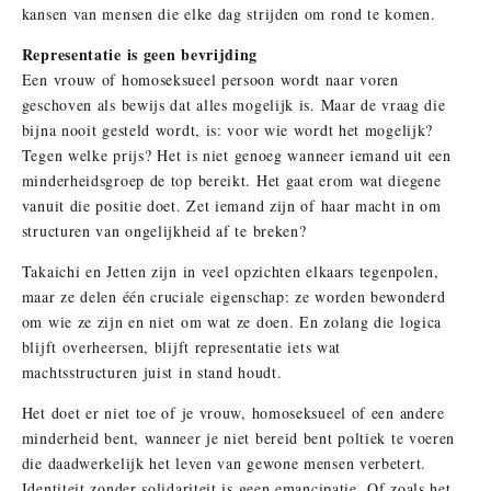
kansen van mensen die elke dag strijden om rond te komen.
Representatie is geen bevrijding
Een vrouw of homoseksueel persoon wordt naar voren
geschoven als bewijs dat alles mogelijk is. Maar de vraag die
bijna nooit gesteld wordt, is: voor wie wordt het mogelijk?
Tegen welke prijs?
Het is niet genoeg wanneer iemand uit een
minderheidsgroep de top bereikt. Het gaat erom wat diegene
vanuit die positie doet. Zet iemand zijn of haar macht in om
structuren van ongelijkheid af te breken?
Takaichi en Jetten zijn in veel opzichten elkaars tegenpolen,
maar ze delen één cruciale eigenschap: ze worden bewonderd
om wie ze zijn en niet om wat ze doen. En zolang die logica
blijft overheersen, blijft representatie iets wat
machtsstructuren juist in stand houdt.
Het doet er niet toe of je vrouw, homoseksueel of een andere
minderheid bent, wanneer je niet bereid bent poltiek te voeren
die daadwerkelijk het leven van gewone mensen verbetert.
Identiteit zonder solidariteit is geen emancipatie. Of zoals het