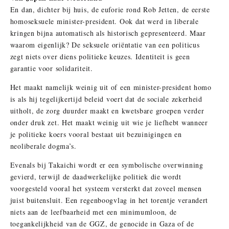
En dan, dichter bij huis, de euforie rond Rob Jetten, de eerste
homoseksuele minister-president. Ook dat werd in liberale
kringen bijna automatisch als historisch gepresenteerd. Maar
waarom eigenlijk? De seksuele oriëntatie van een politicus
zegt niets over diens politieke keuzes. Identiteit is geen
garantie voor solidariteit.
Het maakt namelijk weinig uit of een minister-president homo
is als hij tegelijkertijd beleid voert dat de sociale zekerheid
uitholt, de zorg duurder maakt en kwetsbare groepen verder
onder druk zet. Het maakt weinig uit wie je liefhebt wanneer
je politieke koers vooral bestaat uit bezuinigingen en
neoliberale dogma’s.
Evenals bij Takaichi wordt er een symbolische overwinning
gevierd, terwijl de daadwerkelijke politiek die wordt
voorgesteld vooral het systeem versterkt dat zoveel mensen
juist buitensluit. Een regenboogvlag in het torentje verandert
niets aan de leefbaarheid met een minimumloon, de
toegankelijkheid van de GGZ, de genocide in Gaza of de