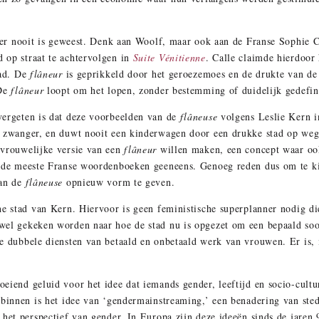
er nooit is geweest. Denk aan Woolf, maar ook aan de Franse Sophie Ca
 op straat te achtervolgen in
Suite Vénitienne
. Calle claimde hierdoor
tad. De
flâneur
is geprikkeld door het geroezemoes en de drukte van de
 De
flâneur
loopt om het lopen, zonder bestemming of duidelijk gedefin
vergeten is dat deze voorbeelden van de
flâneuse
volgens Leslie Kern 
 zwanger, en duwt nooit een kinderwagen door een drukke stad op weg 
vrouwelijke versie van een
flâneur
willen maken, een concept waar ook
de meeste Franse woordenboeken geeneens. Genoeg reden dus om te ki
van de
flâneuse
opnieuw vorm te geven.
he stad van Kern. Hiervoor is geen feministische superplanner nodig di
 wel gekeken worden naar hoe de stad nu is opgezet om een bepaald s
e dubbele diensten van betaald en onbetaald werk van vrouwen. Er is,
eiend geluid voor het idee dat iemands gender, leeftijd en socio-cult
rbinnen is het idee van ‘gendermainstreaming,’ een benadering van ste
 het perspectief van gender. In Europa zijn deze ideeën sinds de jar