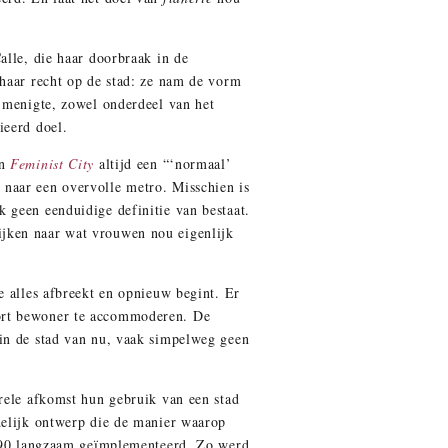
lle, die haar doorbraak in de
 haar recht op de stad: ze nam de vorm
 menigte, zowel onderdeel van het
ieerd doel.
in
Feminist City
altijd een “‘normaal’
naar een overvolle metro. Misschien is
 geen eenduidige definitie van bestaat.
jken naar wat vrouwen nou eigenlijk
e alles afbreekt en opnieuw begint. Er
oort bewoner te accommoderen. De
 in de stad van nu, vaak simpelweg geen
urele afkomst hun gebruik van een stad
delijk ontwerp die de manier waarop
en 90 langzaam geïmplementeerd. Zo werd