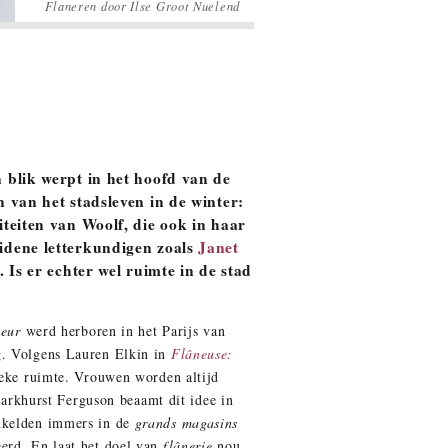
Flaneren door Ilse Groot Nuelend
 blik werpt in het hoofd van de
 van het stadsleven in de winter:
teiten van Woolf, die ook in haar
idene letterkundigen zoals
Janet
. Is er echter wel ruimte in de stad
neur
werd herboren in het Parijs van
g. Volgens Lauren Elkin in
Flâneuse:
lieke ruimte. Vrouwen worden altijd
 Parkhurst Ferguson beaamt dit idee in
inkelden immers in de
grands magasins
eerd. En laat het doel van
flânerie
nou