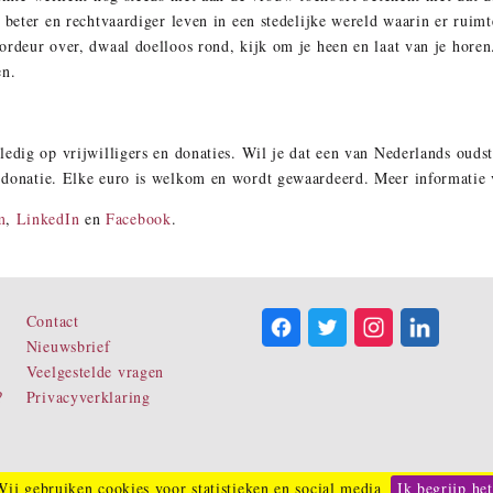
 beter en rechtvaardiger leven in een stedelijke wereld waarin er ruim
ordeur over, dwaal doelloos rond, kijk om je heen en laat van je horen
en.
edig op vrijwilligers en donaties. Wil je dat een van Nederlands oudste 
 donatie. Elke euro is welkom en wordt gewaardeerd. Meer informatie
m
,
LinkedIn
en
Facebook
.
Contact
Nieuwsbrief
Veelgestelde vragen
?
Privacyverklaring
Wij gebruiken cookies voor statistieken en social media
Ik begrijp het