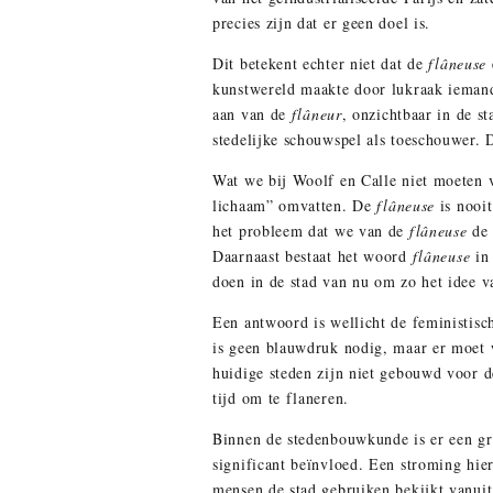
precies zijn dat er geen doel is.
Dit betekent echter niet dat de
flâneuse
kunstwereld maakte door lukraak iemand
aan van de
flâneur
, onzichtbaar in de s
stedelijke schouwspel als toeschouwer.
Wat we bij Woolf en Calle niet moeten 
lichaam” omvatten. De
flâneuse
is nooit
het probleem dat we van de
flâneuse
de 
Daarnaast bestaat het woord
flâneuse
in 
doen in de stad van nu om zo het idee 
Een antwoord is wellicht de feministisc
is geen blauwdruk nodig, maar er moet
huidige steden zijn niet gebouwd voor d
tijd om te flaneren.
Binnen de stedenbouwkunde is er een gro
significant beïnvloed. Een stroming hie
mensen de stad gebruiken bekijkt vanuit