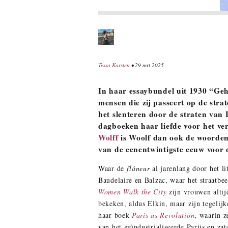
Tessa Karsten
• 29 mrt 2025
In haar essaybundel uit 1930 “Geh
mensen die zij passeert op de stra
het slenteren door de straten van 
dagboeken haar liefde voor het ve
Wolff
is Woolf dan ook de woorden
van de eenentwintigste eeuw voor
Waar de
flâneur
al jarenlang door het li
Baudelaire en Balzac, waar het straatb
Women Walk the City
zijn vrouwen altij
bekeken, aldus Elkin, maar zijn tegelijk
haar boek
Paris as Revolution
, waarin 
van het geïndustrialiseerde Parijs en z