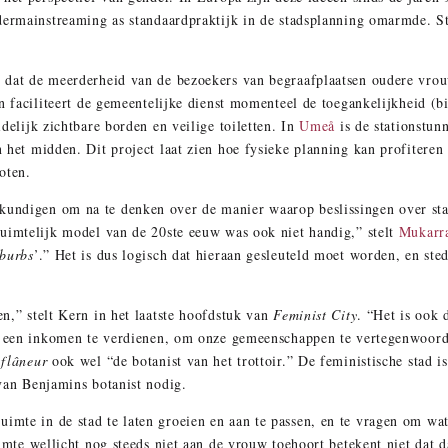
ndermainstreaming as standaardpraktijk in de stadsplanning omarmde. 
 dat de meerderheid van de bezoekers van begraafplaatsen oudere vro
en faciliteert de gemeentelijke dienst momenteel de toegankelijkheid (b
delijk zichtbare borden en veilige toiletten. In
Umeå
is de stationstun
 het midden. Dit project laat zien hoe fysieke planning kan profitere
oten.
undigen om na te denken over de manier waarop beslissingen over sta
uimtelijk model van de 20ste eeuw was ook niet handig,” stelt
Mukarr
burbs
’.” Het is dus logisch dat hieraan gesleuteld moet worden, en st
n,” stelt Kern in het laatste hoofdstuk van
Feminist City
. “Het is ook
om een inkomen te verdienen, om onze gemeenschappen te vertegenwoord
e
flâneur
ook wel “de botanist van het trottoir.” De feministische stad 
van Benjamins botanist nodig.
mte in de stad te laten groeien en aan te passen, en te vragen om wat
imte wellicht nog steeds niet aan de vrouw toehoort betekent niet dat da