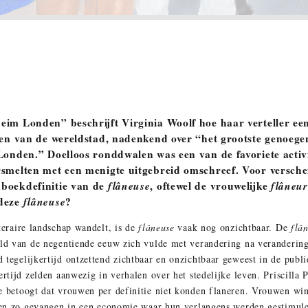
eim Londen” beschrijft Virginia Woolf hoe haar verteller een
ten van de wereldstad, nadenkend over “het grootste genoegen
Londen.” Doelloos ronddwalen was een van de favoriete activi
rsmelten met een menigte uitgebreid omschreef. Voor versche
boekdefinitie van de
flâneuse
, oftewel de vrouwelijke
flâneur
 deze
flâneuse
?
teraire landschap wandelt, is de
flâneuse
vaak nog onzichtbaar. De
flâ
eeld van de negentiende eeuw zich vulde met verandering na veranderin
d tegelijkertijd ontzettend zichtbaar en onzichtbaar geweest in de pub
ertijd zelden aanwezig in verhalen over het stedelijke leven. Priscilla
ze betoogt dat vrouwen per definitie niet konden flaneren. Vrouwen w
aten zo gevangen in een economie waar hun verlangens werden gestimul