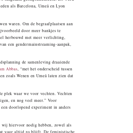
Steden als Barcelona, Umeå en Lyon
uwen waren. Om de begraafplaatsen aan
ijvoorbeeld door meer bankjes te
nel herbouwd met meer verlichting,
n van een gendermainstreaming-aanpak,
dsplanning de samenleving draaiende
am Abbas
, “met het onderscheid tussen
eden zoals Wenen en Umeå laten zien dat
 de plek waar we voor vechten. Vechten
igen, en nog veel meer.” Voor
is een doorlopend experiment in anders
 wij hiervoor nodig hebben, zowel als
t voor altijd zo blijft. De feministische