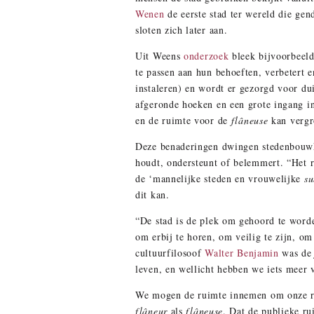
Wenen
de eerste stad ter wereld die ge
sloten zich later aan.
Uit Weens
onderzoek
bleek bijvoorbeeld
te passen aan hun behoeften, verbetert 
instaleren) en wordt er gezorgd voor dui
afgeronde hoeken en een grote ingang in
en de ruimte voor de
flâneuse
kan vergr
Deze benaderingen dwingen stedenbouwk
houdt, ondersteunt of belemmert. “Het r
de ‘mannelijke steden en vrouwelijke
su
dit kan.
“De stad is de plek om gehoord te worde
om erbij te horen, om veilig te zijn, 
cultuurfilosoof
Walter Benjamin
was d
leven, en wellicht hebben we iets meer 
We mogen de ruimte innemen om onze rui
flâneur
als
flâneuse
. Dat de publieke ru