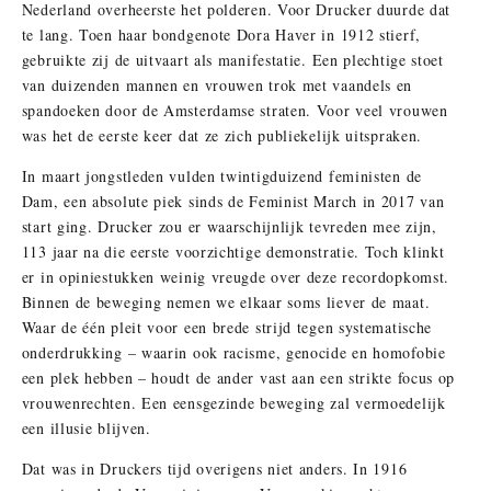
Nederland overheerste het polderen. Voor Drucker duurde dat
te lang. Toen haar bondgenote Dora Haver in 1912 stierf,
gebruikte zij de uitvaart als manifestatie. Een plechtige stoet
van duizenden mannen en vrouwen trok met vaandels en
spandoeken door de Amsterdamse straten. Voor veel vrouwen
was het de eerste keer dat ze zich publiekelijk uitspraken.
In maart jongstleden vulden twintigduizend feministen de
Dam, een absolute piek sinds de Feminist March in 2017 van
start ging. Drucker zou er waarschijnlijk tevreden mee zijn,
113 jaar na die eerste voorzichtige demonstratie. Toch klinkt
er in opiniestukken weinig vreugde over deze recordopkomst.
Binnen de beweging nemen we elkaar soms liever de maat.
Waar de één pleit voor een brede strijd tegen systematische
onderdrukking – waarin ook racisme, genocide en homofobie
een plek hebben – houdt de ander vast aan een strikte focus op
vrouwenrechten. Een eensgezinde beweging zal vermoedelijk
een illusie blijven.
Dat was in Druckers tijd overigens niet anders. In 1916