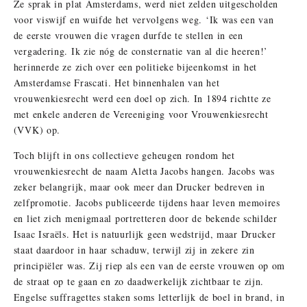
Ze sprak in plat Amsterdams, werd niet zelden uitgescholden
voor viswijf en wuifde het vervolgens weg. ‘Ik was een van
de eerste vrouwen die vragen durfde te stellen in een
vergadering. Ik zie nóg de consternatie van al die heeren!’
herinnerde ze zich over een politieke bijeenkomst in het
Amsterdamse Frascati. Het binnenhalen van het
vrouwenkiesrecht werd een doel op zich. In 1894 richtte ze
met enkele anderen de Vereeniging voor Vrouwenkiesrecht
(VVK) op.
Toch blijft in ons collectieve geheugen rondom het
vrouwenkiesrecht de naam Aletta Jacobs hangen. Jacobs was
zeker belangrijk, maar ook meer dan Drucker bedreven in
zelfpromotie. Jacobs publiceerde tijdens haar leven memoires
en liet zich menigmaal portretteren door de bekende schilder
Isaac Israëls. Het is natuurlijk geen wedstrijd, maar Drucker
staat daardoor in haar schaduw, terwijl zij in zekere zin
principiëler was. Zij riep als een van de eerste vrouwen op om
de straat op te gaan en zo daadwerkelijk zichtbaar te zijn.
Engelse suffragettes staken soms letterlijk de boel in brand, in