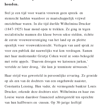
houden.
Stel je een tijd voor waarin vrouwen geen spreek- en
stemrecht hadden waardoor ze maatschappelijk vrijwel
onzichtbaar waren. In die tijd durfde Wilhelmina Drucker
(1847-1925) haar mond open te trekken. Ze ging in tegen
socialistische mannen die klasse boven sekse stelden, richtte
de eerste vrouwenvereniging van het land op en pleitte
openlijk voor vrouwenkiesrecht. Verlegen van aard sprak ze
voor een publiek dat nauwelijks wat kon verdragen. Samen
met haar medestander Grietje Cohen werd ze soms bekogeld
met rotte appels. ‘Daarom droegen we katoenen jurken,’
vertelde ze later droog, ‘die kun je tenminste uitwassen.’
Haar strijd was geworteld in persoonlijke ervaring. Ze groeide
op als een van de dochters van een ongehuwde naaister,
Constantia Lensing. Hun vader, de vermogende bankier Louis
Drucker, erkende deze dochters niet. Wilhelmina en haar zus
Louise waren daardoor financieel achtergesteld ten opzichte
van hun halfbroers en -zussen. Op 38-jarige leeftijd