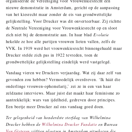
organiseerde de Vereeniging voor Vrouwenkiesrecht een
nieuwe demonstratie in Amsterdam, gericht op de aanpassing
van het kiesrecht maar zonder de eis van grondwettelijke
gelijkstelling. Voor Drucker was dit onverteerbaar. Zij richtte
de Neutrale Vereeniging voor Vrouwenkiesrecht op en sloot
zich niet bij de demonstratie aan. In haar blad
Evolutie
hekelde ze hoe alle partijen vrouwen lieten vallen, zelfs de
VVK. In 1919 werd het vrouwenkiesrecht binnengehaald maar
Drucker stelde zich pas in 1922 tevreden, toen de
grondwettelijke gelijkstelling eindelijk werd vastgelegd.
Vandaag vieren we Druckers verjaardag. Wat zij daar zelf van
gevonden zou hebben? Vermoedelijk overdreven. ‘Ik háát die
onderlinge vrouwen-ophemelarij,’ zei ze in een van haar
zeldzame interviews. Maar juist dat maakt haar feminisme zo
aantrekkelijk: wars van ijdelheid, gedreven door principes.
Een beetje meer Drucker zal ons vandaag goed doen.
Ter gelegenheid van honderdste sterfdag van Wilhelmina
Drucker hebben de
Wilhelmina Drucker Fundatie
en Bureau
Van Gisteren
vijftien plaatsen in Amsterdam uitgekozen die