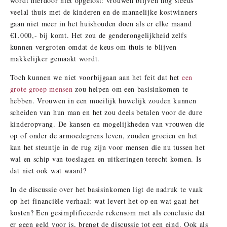
wordt hierdoor niet opgelost: vrouwen blijven nog steeds
veelal thuis met de kinderen en de mannelijke kostwinners
gaan niet meer in het huishouden doen als er elke maand
€1.000,- bij komt. Het zou de genderongelijkheid zelfs
kunnen vergroten omdat de keus om thuis te blijven
makkelijker gemaakt wordt.
Toch kunnen we niet voorbijgaan aan het feit dat het
een
grote groep mensen
zou helpen om een basisinkomen te
hebben. Vrouwen in een moeilijk huwelijk zouden kunnen
scheiden van hun man en het zou deels betalen voor de dure
kinderopvang. De kansen en mogelijkheden van vrouwen die
op of onder de armoedegrens leven, zouden groeien en het
kan het steuntje in de rug zijn voor mensen die nu tussen het
wal en schip van toeslagen en uitkeringen terecht komen. Is
dat niet ook wat waard?
In de discussie over het basisinkomen ligt de nadruk te vaak
op het financiële verhaal: wat levert het op en wat gaat het
kosten? Een gesimplificeerde rekensom met als conclusie dat
er geen geld voor is, brengt de discussie tot een eind. Ook als