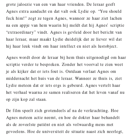
grote jaloezie van een van haar vrienden. De leraar geeft
Agnes extra aandacht en dat valt ook Lydie op. “You should
fuck him!” zegt ze tegen Agnes, wanneer ze haar ziet lachen
na een appje van hem waarin hij meldt dat hij Agnes’ scriptie
“extraordinary” vindt. Agnes is gevleid door het bericht van
haar leraar, maar maakt Lydie duidelijk dat ze liever wil dat
hij haar leuk vindt om haar intellect en niet als lustobject.
Agnes wordt door de leraar bij hem thuis uitgenodigd om haar
scriptie verder te bespreken. Zonder het voorval te zien weet
je als kijker dat er iets fout is. Ontdaan verlaat Agnes om
middernacht het huis van de leraar. Wanneer ze thuis is, ziet
Lydie meteen dat er iets ergs is gebeurd. Agnes vertelt haar
het verhaal waarna ze samen realiseren dat het leven vanaf nu
op zijn kop zal staan.
De film speelt zich grotendeels af na de verkrachting. Hoe
Agnes meteen actie neemt, en hoe de dokter haar behandelt
als de zoveelste patiënt en niet als volwaardig mens met
gevoelens. Hoe de universiteit de situatie naast zich neerlegt,