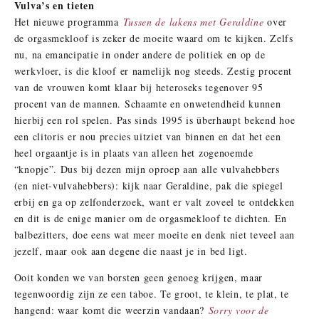
Vulva’s en tieten
Het nieuwe
programma
Tussen de lakens met Geraldine
over
de orgasmekloof
is zeker
de moeite waard om te kijken. Zelfs
nu, na emancipatie in onder andere de politiek en op de
werkvloer, is die kloof er namelijk nog steeds. Zestig procent
van de vrouwen komt klaar bij heteroseks tegenover 95
procent van de mannen. Schaamte en onwetendheid kunnen
hierbij een rol spelen.
Pas sinds 1995 is überhaupt bekend hoe
een clitoris er nou precies uitziet van binnen en dat het een
heel orgaantje is in plaats van alleen het zogenoemde
“knopje”. Dus bij
dezen
mijn oproep aan alle vulvahebbers
(en niet-vulvahebbers): kijk naar Geraldine, pak die spiegel
erbij en ga op zelfonderzoek, want er valt zoveel te ontdekken
en dit is de enige manier om de orgasmekloof te dichten.
En
balbezitters, doe eens wat meer moeite en denk niet teveel aan
jezelf, maar ook aan degene die naast je in bed ligt.
Ooit konden we van borsten geen genoeg krijgen, maar
tegenwoordig zijn ze een taboe. Te groot, te klein, te plat, te
hangend: waar komt die weerzin vandaan?
Sorry voor de