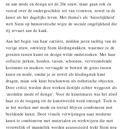
en aan mode en design uit de 20e eeuw, maar gaan ook en
vooral over de ondergeschikte rol van vrouwen, zowel in de
kunst als het dagelijks leven. Met thema’s als ‘huiselijkheid’
stelt Siem op humoristische wijze de sociale ongelijkheid die
zij ervaart aan de kaak.
Aan het begin van haar carrière, midden jaren tachtig van de
vorige eeuw, ontwierp Siem kledingstukken, waarmee ze de
grenzen tussen kunst en design wilde onderzoeken. Met haar
collectie jurken, hoeden, tassen, schoenen, vervreemdende
kostuums en maskers vervaagde ze bewust de grens tussen
kunst en mode,
omdat je ze zowel als kledingstuk kunt
dragen, maar ook kunt beschouwen als
esthetische objecten.
Door critici werden deze werken destijds echter weggezet als
‘mislukte mode of design’. Voor de kunstenares was het alsof
haar zo de toegang tot de kunstwereld werd ontzegd. Toch is
ze het werken met mode en textiel blijven combineren met
beeldende kunst.
Door visuele verwijzingen naar moderne
kunst te combineren met materialen en werkwijzen die met
vrouwelijk of mannelijk worden
geassocieerd trekt Siem nog