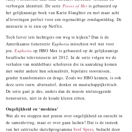
verborgen identiteit. De serie
Pieces of Her
is gebaseerd op
het gelijknamige boek van Karin Slaughter en met maar acht
afleveringen perfect voor een regenachtige zondagmiddag. De
miniserie is te zien op Netflix.
Toch liever iets luchtigers om weg te kijken? Dan is de
Amerikaanse tienerserie
Euphoria
misschien wel wat voor
jou.
Euphoria
op HBO Max is gebaseerd op de gelijknamige
Israëlische televisieserie uit 2012. In de serie volgen we de
verhalen van middelbare scholieren die in aanraking komen
met onder andere hun seksualiteit, bipolaire stoornissen,
gender transformaties en drugs. Zoals we HBO kennen, is ook
deze serie rauw, alternatief, donker en maatschappijkritisch.
De serie gaat je dus, anders dan de meeste nietszeggende
tienerseries, niet in de koude kleren zitten.
Ongelijkheid en ‘meskina’
Wat als we stoppen met praten over ongelijkheid en onrecht in
de samenleving, maar er over gaan lachen? Dat is de insteek
van het satirische sketchprogramma
Seef Spees
, bedacht door