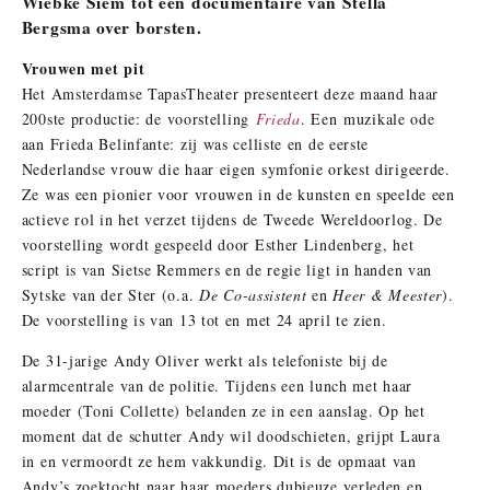
Wiebke Siem
tot een documentaire van Stella
Bergsma over borsten.
Vrouwen met pit
Het Amsterdamse TapasTheater presenteert deze maand haar
200
ste
productie: de voorstelling
Frieda
. Een
muzikale ode
aan Frieda Belinfante: zij was celliste en de eerste
Nederlandse vrouw die haar eigen symfonie orkest dirigeerde.
Ze was een pionier voor vrouwen in de kunsten en speelde een
actieve rol in het verzet tijdens de Tweede Wereldoorlog. De
voorstelling wordt gespeeld door Esther Lindenberg, het
script is van Sietse Remmers en de regie ligt in handen van
Sytske van der Ster (o.a.
De Co-assistent
en
Heer & Meester
).
De voorstelling is van 13 tot en met 24 april te zien.
De 31-jarige Andy Oliver werkt als telefoniste bij de
alarmcentrale van de politie. Tijdens een lunch met haar
moeder (Toni Collette) belanden ze in een aanslag. Op het
moment dat de schutter Andy wil doodschieten, grijpt Laura
in en
vermoordt
ze hem vakkundig. Dit is de opmaat van
Andy’s zoektocht naar haar moeders dubieuze verleden en