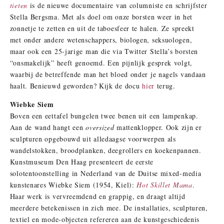
tieten
is de nieuwe documentaire van columniste en schrijfster
Stella Bergsma. Met als doel om onze borsten weer in het
zonnetje te zetten en uit de taboesfeer te halen. Ze spreekt
met onder andere wetenschappers, biologen, seksuologen,
maar ook een 25-jarige man die via Twitter
Stella’s
borsten
“onsmakelijk” heeft genoemd. Een pijnlijk gesprek volgt,
waarbij de betreffende man het bloed onder je nagels vandaan
haalt. Benieuwd geworden? Kijk de docu
hier
terug.
Wiebke Siem
Boven een eettafel bungelen twee benen uit een lampenkap.
Aan de wand hangt een
oversized
mattenklopper. Ook zijn er
sculpturen opgebouwd uit alledaagse voorwerpen als
wandelstokken, broodplanken, deegrollers en koekenpannen.
Kunstmuseum Den Haag presenteert de eerste
solotentoonstelling in Nederland van de Duitse mixed-media
kunstenares Wiebke Siem (1954, Kiel):
Hot Skillet Mama
.
Haar werk is vervreemdend en grappig, en draagt altijd
meerdere betekenissen in zich mee. De installaties, sculpturen,
textiel en mode-objecten refereren aan de kunstgeschiedenis