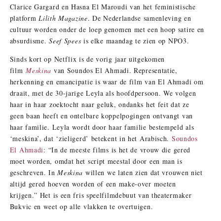
Clarice Gargard en Hasna El Maroudi van het feministische
platform
Lilith Magazine
. De Nederlandse samenleving en
cultuur worden onder de loep genomen met een hoop satire en
absurdisme.
Seef Spees
is elke maandag te zien op NPO3.
Sinds kort op Netflix is de vorig jaar uitgekomen
film
Meskina
van Soundos El Ahmadi. Representatie,
herkenning en emancipatie is waar de film van El Ahmadi om
draait, met de 30-jarige Leyla als hoofdpersoon. We volgen
haar in haar zoektocht naar geluk, ondanks het feit dat ze
geen baan heeft en ontelbare koppelpogingen ontvangt van
haar familie. Leyla wordt door haar familie bestempeld als
‘meskina’, dat ‘zieligerd’ betekent in het Arabisch.
Soundos
El Ahmadi
: “In de meeste films is het de vrouw die gered
moet worden, omdat het script meestal door een man is
geschreven. In
Meskina
willen we laten zien dat vrouwen niet
altijd gered hoeven worden of een make-over moeten
krijgen.” Het is een fris speelfilmdebuut van theatermaker
Bukvic en weet op alle vlakken te overtuigen.