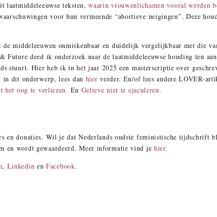
uit laatmiddeleeuwse teksten,
waarin vrouwenlichamen vooral werden be
 waarschuwingen voor hun vermeende “abortieve neigingen”. Deze houdi
uit de middeleeuwen onmiskenbaar en duidelijk vergelijkbaar met die 
t & Future deed ik onderzoek naar de laatmiddeleeuwse houding ten aan
eds stuurt. Hier heb ik in het jaar 2025 een masterscriptie over geschr
t in dit onderwerp, lees dan
hier
verder. En/of lees andere LOVER-artik
t het oog te verliezen.
En
Gelieve niet te ejaculeren.
s en donaties. Wil je dat Nederlands oudste feministische tijdschrift b
om en wordt gewaardeerd. Meer informatie vind je
hier
.
m
,
Linkedin
en
Facebook
.