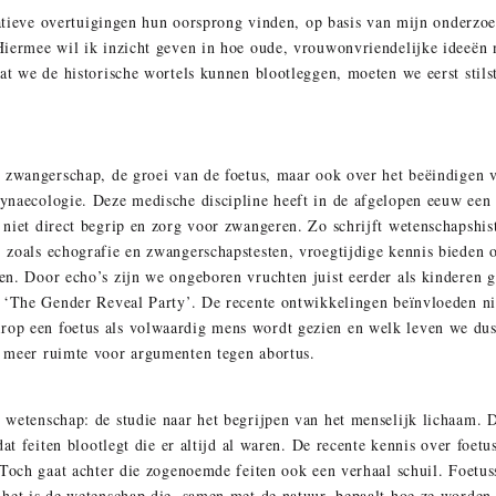
gatieve overtuigingen hun oorsprong vinden, op basis van mijn onderzoe
Hiermee wil ik inzicht geven in hoe oude, vrouwonvriendelijke ideeën 
at we de historische wortels kunnen blootleggen, moeten we eerst stil
, zwangerschap, de groei van de foetus, maar ook over het beëindigen 
ynaecologie. Deze medische discipline heeft in de afgelopen eeuw ee
niet direct begrip en zorg voor zwangeren. Zo schrijft wetenschapshis
zoals echografie en zwangerschapstesten, vroegtijdige kennis bieden o
n. Door echo’s zijn we ongeboren vruchten juist eerder als kinderen ga
s ‘The Gender Reveal Party’. De recente ontwikkelingen beïnvloeden ni
op een foetus als volwaardig mens wordt gezien en welk leven we dus
 meer ruimte voor argumenten tegen abortus.
 wetenschap: de studie naar het begrijpen van het menselijk lichaam
dat feiten blootlegt die er altijd al waren. De recente kennis over foet
 Toch gaat achter die zogenoemde feiten ook een verhaal schuil. Foetus
het is de wetenschap die, samen met de natuur, bepaalt hoe ze worden