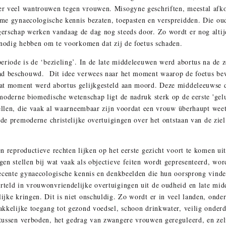
r veel wantrouwen tegen vrouwen. Misogyne geschriften, meestal afkom
me gynaecologische kennis bezaten, toepasten en verspreidden. Die o
erschap werken vandaag de dag nog steeds door. Zo wordt er nog alti
g nodig hebben om te voorkomen dat zij de foetus schaden.
eriode is de ‘bezieling’. In de late middeleeuwen werd abortus na de 
ad beschouwd. Dit idee verwees naar het moment waarop de foetus bewu
at moment werd abortus gelijkgesteld aan moord. Deze middeleeuwse 
moderne biomedische wetenschap ligt de nadruk sterk op de eerste 'gelu
cellen, die vaak al waarneembaar zijn voordat een vrouw überhaupt wee
n de premoderne christelijke overtuigingen over het ontstaan van de zi
n reproductieve rechten lijken op het eerste gezicht voort te komen u
en stellen bij wat vaak als objectieve feiten wordt gepresenteerd, word
recente gynaecologische kennis en denkbeelden die hun oorsprong vind
teld in vrouwonvriendelijke overtuigingen uit de oudheid en late mi
ijke kringen. Dit is niet onschuldig. Zo wordt er in veel landen, ond
akkelijke toegang tot gezond voedsel, schoon drinkwater, veilig onder
tussen verboden, het gedrag van zwangere vrouwen gereguleerd, en ze