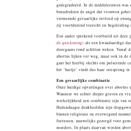
gedegradeerd. In de middeleeuwen was e
benadrukten de angst dat vrouwen gehei
vermeende gevaarlijke invloed op zwang
zij voortdurend toezicht en begeleidin
Een ander sprekend voorbeeld uit deze p
de quickening)
als een kwaadaardige da
doorgaans rond achttien weken. Vanaf d
abortus lijken ver weg, maar ook in de 
gaat het hierbij slechts om pulserende 
het ‘hartje’ vindt dus haar oorsprong i
Een gevaarlijke combinatie
Onze huidige opvattingen over abortus e
Wanneer we echter dieper graven en vrag
werkelijkheid een combinatie zijn van 
Hedendaagse denkbeelden zijn diepgewor
binnen religieuze en overwegend mannel
foetussen, nauwelijks gezorgd voor gem
moeders. In plaats daarvan worden abor