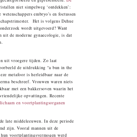
ristallen niet simpelweg ‘ontdekken’:
hoe wetenschappers embryo’s en foetussen
schapstrimester. Het is volgens Dehue
k onderzoek wordt uitgevoerd? Want
en uit de moderne gynaecologie, is dat
n.
n uit vroegere tijden. Zo laat
oorbeeld de uitdrukking “a bun in the
eze metafoor is herleidbaar naar de
sperma beschreef. Vrouwen waren niets
kbaar met een bakkersoven waarin het
vriendelijke opvattingen. Recente
 lichaam en voortplantingsorganen
 de late middeleeuwen. In deze periode
emd zijn. Vooral mannen uit de
e hun voortplantingsvermogen werd