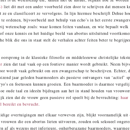
4)
liet dit met een ander voorbeeld zien door te schrijven dat mensen k
t ze en classificeert ze vervolgens. In lijn hiermee beschrijft Dehue 
 te ordenen, bijvoorbeeld met behulp van echo’s in het eerste zwanger
 bij wetenschap zoals: waar komen feiten vandaan, en wie bepaalt wel
lsof onze kennis en het huidige beeld van abortus uitsluitend voortkom
che blik die ons in staat stelt de verhalen achter feiten beter te begrijpe
orsprong in de klassieke filosofie en middeleeuwse christelijke tekste
er
zien dat taal vaak op een foutieve manier wordt gebruikt. Neem bijv
or wordt vaak gebruikt om een zwangerschap te beschrijven. Echter, d
uizend jaar geleden baarmoeders als passieve ontvangers van ‘actief’ 
o’s en foetussen kunnen groeien. Een baarmoeder is daarmee vergelij
 hoe oude taal en ideeën bijdragen aan het in stand houden van vrouwon
ijk zien dat de vrouw geen passieve rol speelt bij de bevruchting:
haar
l bereikt en bevrucht.
dige overtuigingen met elkaar verweven zijn, blijkt voornamelijk uit
 vrouwen die een abortus lieten uitvoeren, zouden ook seksueel onger
wen af als wezens met inferieure, onherbergzame baarmoeders, waarme