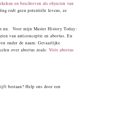
keken en beschreven als objecten van
ng redt geen potentiële levens, ze
van nu. Voor mijn Master History Today:
zien van anticonceptie en abortus. En
even onder de naam: Gevaarlijke
elen over abortus zoals:
Vóór abortus
lijft bestaan? Help ons door een