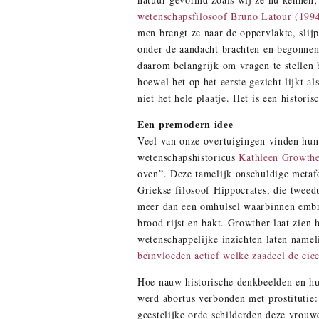
wetenschapsfilosoof Bruno Latour (199
men brengt ze naar de oppervlakte, slijp
onder de aandacht brachten en begonnen
daarom belangrijk om vragen te stellen
hoewel het op het eerste gezicht lijkt a
niet het hele plaatje. Het is een historis
Een premodern idee
Veel van onze overtuigingen vinden hun o
wetenschapshistoricus
Kathleen Growth
oven”. Deze tamelijk onschuldige metafo
Griekse filosoof Hippocrates, die tweed
meer dan een omhulsel waarbinnen embry
brood rijst en bakt. Growther laat zien
wetenschappelijke inzichten laten namel
beïnvloeden actief welke zaadcel de eice
Hoe nauw historische denkbeelden en hui
werd abortus verbonden met prostitutie:
geestelijke orde schilderden deze vrou