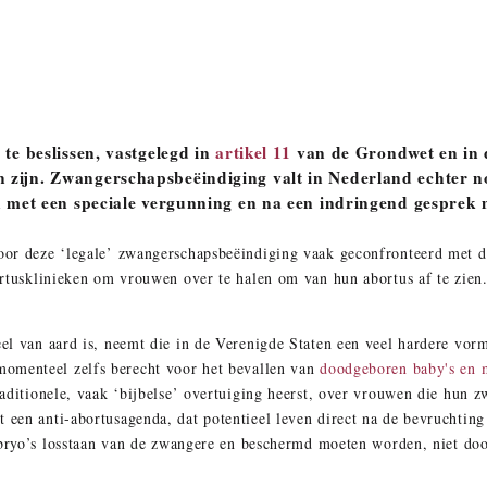
 te beslissen, vastgelegd in
artikel 11
van de Grondwet en in 
 zijn. Zwangerschapsbeëindiging valt in Nederland echter n
en met een speciale vergunning en na een indringend gesprek
oor deze ‘legale’ zwangerschapsbeëindiging vaak geconfronteerd met 
ortusklinieken om vrouwen over te halen om van hun abortus af te zien
el van aard is, neemt die in de Verenigde Staten een veel hardere vor
omenteel zelfs berecht voor het bevallen van
doodgeboren baby's en 
aditionele, vaak ‘bijbelse’ overtuiging heerst, over vrouwen die hun 
en anti-abortusagenda, dat potentieel leven direct na de bevruchting 
embryo’s losstaan van de zwangere en beschermd moeten worden, niet do