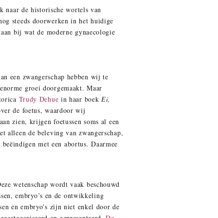
k naar de historische wortels van
nog steeds doorwerken in het huidige
staan bij wat de moderne gynaecologie
van een zwangerschap hebben wij te
n enorme groei doorgemaakt. Maar
torica
Trudy Dehue
in haar boek
Ei,
ver de foetus, waardoor wij
an zien, krijgen foetussen soms al een
et alleen de beleving van zwangerschap,
 beëindigen met een abortus. Daarmee
. Deze wetenschap wordt vaak beschouwd
ussen, embryo’s en de ontwikkeling
sen en embryo's zijn niet enkel door de
 gecategoriseerd en gepresenteerd.
De