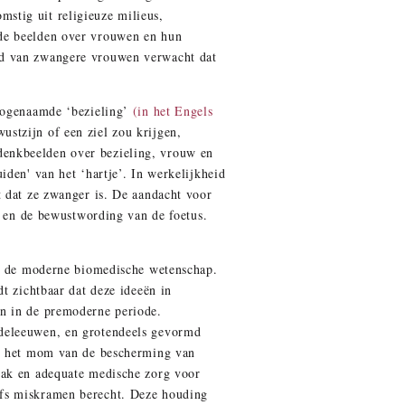
stig uit religieuze milieus,
ude beelden over vrouwen en hun
jd van zwangere vrouwen verwacht dat
zogenaamde ‘bezieling’
(in het Engels
stzijn of een ziel zou krijgen,
denkbeelden over bezieling, vrouw en
iden' van het ‘hartje’. In werkelijkheid
t dat ze zwanger is. De aandacht voor
el en de bewustwording van de foetus.
it de moderne biomedische wetenschap.
t zichtbaar dat deze ideeën in
en in de premoderne periode.
ddeleeuwen, en grotendeels gevormd
er het mom van de bescherming van
dak en adequate medische zorg voor
lfs miskramen berecht. Deze houding