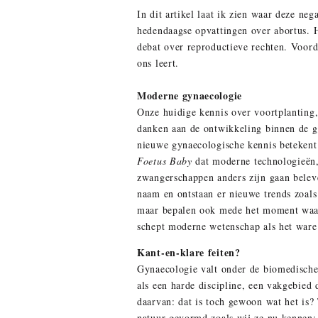
In dit artikel laat ik zien waar deze ne
hedendaagse opvattingen over abortus. 
debat over reproductieve rechten. Voord
ons leert.
Moderne gynaecologie
Onze huidige kennis over voortplanting
danken aan de ontwikkeling binnen de g
nieuwe gynaecologische kennis betekent 
Foetus Baby
dat moderne technologieën, 
zwangerschappen anders zijn gaan beleve
naam en ontstaan er nieuwe trends zoal
maar bepalen ook mede het moment waar
schept moderne wetenschap als het ware
Kant-en-klare feiten?
Gynaecologie valt onder de biomedische
als een harde discipline, een vakgebied 
daarvan: dat is toch gewoon wat het is?
natuur gevormd zoals wij ze nu kennen; 