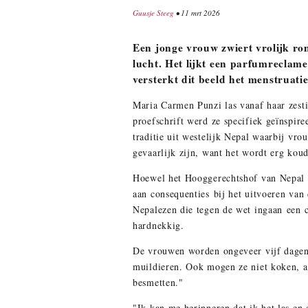
Guusje Steeg
• 11 mrt 2026
Een jonge vrouw zwiert vrolijk ron
lucht. Het lijkt een parfumreclam
versterkt dit beeld het menstruati
Maria Carmen Punzi las vanaf haar zesti
proefschrift werd ze specifiek geïnspire
traditie uit westelijk Nepal waarbij vr
gevaarlijk zijn, want het wordt erg kou
Hoewel het Hooggerechtshof van Nepal
aan consequenties bij het uitvoeren van
Nepalezen die tegen de wet ingaan een ce
hardnekkig.
De vrouwen worden ongeveer vijf dagen 
muildieren. Ook mogen ze niet koken, a
besmetten."
"Ik kan me herinneren dat ik het las en 