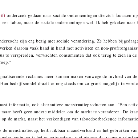
ift
onderzoek gedaan naar sociale ondernemingen die zich focussen op
n een taboe, maar de sociale ondernemingen wel. Ik heb gekeken naar h
."
derzocht zijn erg bezig met sociale verandering. Ze hebben bijgedragen
erken daarom vaak hand in hand met activisten en non-profitorganisat
us te verspreiden, verwachten consumenten dat ook terug te zien in de
groep."
stigmatiserende reclames meer kunnen maken vanwege de invloed van d
 Hun bedrijfsmodel draait er nog steeds om zo groot mogelijk te worde
ast informatie, ook alternatieve menstruatieproducten aan. "Een activi
 maar heeft geen andere middelen om de markt te veranderen. De krac
f op de markt, naast het verkondigen van taboedoorbrekende informatie
s de menstruatiecup, herbruikbaar maandverband en het gebruiken van
le ondernemingen is het experimenteren met nieuwe duurzame product