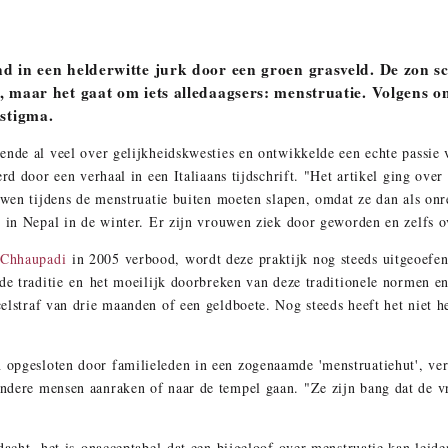
d in een helderwitte jurk door een groen grasveld. De zon sc
e, maar het gaat om iets alledaagsers: menstruatie. Volgens
estigma.
ende al veel over gelijkheidskwesties en ontwikkelde een echte passie
erd door een verhaal in een Italiaans tijdschrift. "Het artikel ging over
ouwen tijdens de menstruatie buiten moeten slapen, omdat ze dan als o
d in Nepal in de winter. Er zijn vrouwen ziek door geworden en zelfs o
Chhaupadi
in 2005 verbood, wordt deze praktijk nog steeds uitgeoefe
 de traditie en het moeilijk doorbreken van deze traditionele normen 
lstraf van drie maanden of een geldboete. Nog steeds heeft het niet het
opgesloten door familieleden in een zogenaamde 'menstruatiehut', verg
ndere mensen aanraken of naar de tempel gaan. "Ze zijn bang dat de 
dacht, het is onacceptabel dat een bijgeloof over menstruatie kan leiden