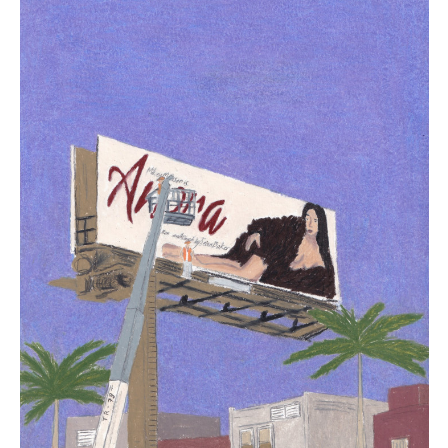
van feministische films een stuk beperkter. Dit betekent echter
niet dat er weinig aanbod was. De analyse van dit artikel zal
hoofdzakelijk films uit de jaren zeventig beslaan, rond de
hoogtijdagen van de tweede feministische golf. Door deze
films te contrasteren met de recentere feministische films zal
duidelijker worden wat voor veranderingen de feministische
film heeft doorgemaakt, en of deze veranderingen wenselijk
zijn geweest.