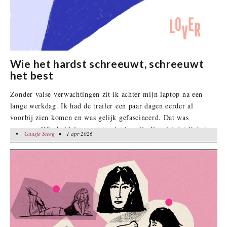
Wie het hardst schreeuwt, schreeuwt
het best
Zonder valse verwachtingen zit ik achter mijn laptop na een
lange werkdag. Ik had de trailer een paar dagen eerder al
voorbij zien komen en was gelijk gefascineerd. Dat was
voornamelijk de kleine ramptoerist in mij, die wist dat ik het
•
Guusje Steeg
Guusje Steeg
• 1 apr 2026
• 1 apr 2026
pijnlijk zou vinden om te zien. Ik omarm de verwachte
frustratie en klik het Netflix-logo aan.