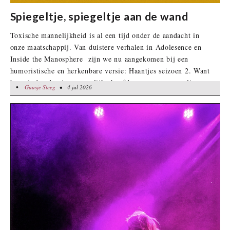
Spiegeltje, spiegeltje aan de wand
Toxische mannelijkheid is al een tijd onder de aandacht in
onze maatschappij. Van duistere verhalen in Adolesence en
Inside the Manosphere zijn we nu aangekomen bij een
humoristische en herkenbare versie: Haantjes seizoen 2. Want
hoe vinden de vier mannelijke hoofdpersonen, voormalige
•
Guusje Steeg
Guusje Steeg
• 4 jul 2026
• 4 jul 2026
'haantjes',