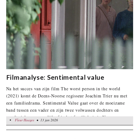
Filmanalyse: Sentimental value
Na het succes van zijn film The worst person in the world
(2021) komt de Deens-Noorse regisseur Joachim Trier nu met
een familiedrama. Sentimental Value gaat over de moeizame
band tussen een vader en zijn twee volwassen dochters en
speelt zich voornamelijk af in het familiehuis in Noorwegen.
•
Fleur Haages
Fleur Haages
• 13 jan 2026
• 13 jan 2026
Oudste