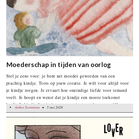
Moederschap in tijden van oorlog
Stel je eens voor: je bent net moeder geworden van een
prachtig kindje. Trots op jouw creatie. Je wilt voor altijd voor
je kindje zorgen. Je ervaart hoe oneindige liefde voor iemand
voelt. Je hoopt en wenst dat je kindje een mooie toekomst
heeft. Je kindje ligt in je armen en je staart haar aan. Alleen…
•
Amber Soemintra
Amber Soemintra
• 5 mei 2026
• 5 mei 2026
om je heen vallen bommen. Het geluid is oorverdovend en bij
elke knal schrik je even erg. Of je voor je kindje kunt zorgen,
is nog maar de vraag. Je ervaart niet alleen heel veel liefde,
maar ook heel veel angst. De toekomst voor jullie beiden is