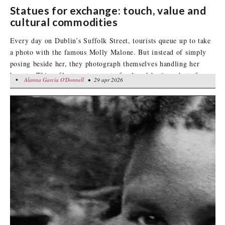
Statues for exchange: touch, value and
cultural commodities
Every day on Dublin’s Suffolk Street, tourists queue up to take
a photo with the famous Molly Malone. But instead of simply
posing beside her, they photograph themselves handling her
breasts. This reflects a story not of cultural heritage but of
•
Alanna García O'Donnell
Alanna García O'Donnell
• 29 apr 2026
• 29 apr 2026
cultural commodification, where such acts have become part of
a fabricated belief that touching Molly Malone’s breast will
bring “good luck”.