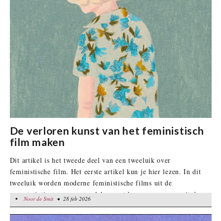
De verloren kunst van het feministisch
film maken
Dit artikel is het tweede deel van een tweeluik over
feministische film. Het eerste artikel kun je hier lezen. In dit
tweeluik worden moderne feministische films uit de
eenentwintigste eeuw vergeleken met hun voorgangers uit de
•
Noor de Smit
Noor de Smit
• 28 feb 2026
• 28 feb 2026
vorige eeuw. Bij dit artikel ga ik dieper in op feministische
films uit het verleden. Tijdens de vorige eeuw was het aanbod