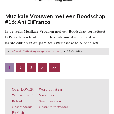
Muzikale Vrouwen met een Boodschap
#16: Ani DiFranco
In de reeks Muzikale Vrouwen met een Boodschap portretteert
LOVER bekende of minder bekende muzikantes. In deze
laatste editie van dit jaar: het Amerikaanse folk-icoon Ani
DiFranco.
•
Miranda Valkenburg (hoofdredacteur a.i.)
Miranda Valkenburg (hoofdredacteur a.i.)
• 21 dec 2025
• 21 dec 2025
1
2
3
>
>>
Over LOVER
Word donateur
Wie zijn wij?
Vacatures
Beleid
Samenwerken
Geschiedenis
Gastauteur worden?
English