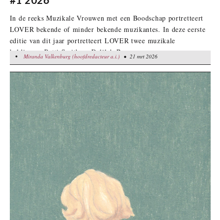
In de reeks Muzikale Vrouwen met een Boodschap portretteert
LOVER bekende of minder bekende muzikantes. In deze eerste
editie van dit jaar portretteert LOVER twee muzikale
heldinnen: Patti Smith en Delilah Bon.
•
Miranda Valkenburg (hoofdredacteur a.i.)
Miranda Valkenburg (hoofdredacteur a.i.)
• 21 mrt 2026
• 21 mrt 2026