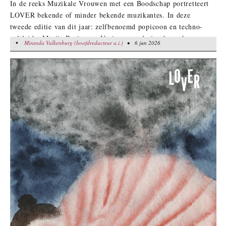
In de reeks Muzikale Vrouwen met een Boodschap portretteert
LOVER bekende of minder bekende muzikantes. In deze
tweede editie van dit jaar: zelfbenoemd popicoon en techno-
cultleider Marije Bruinsma. Vorige maand ging haar show
•
Miranda Valkenburg (hoofdredacteur a.i.)
Miranda Valkenburg (hoofdredacteur a.i.)
• 6 jun 2026
• 6 jun 2026
‘Zelfverheerlijking op Topniveau’ in première:
“Bescheidenheid staat mij niet. En ik draag niks wat mij niet
goed staat."